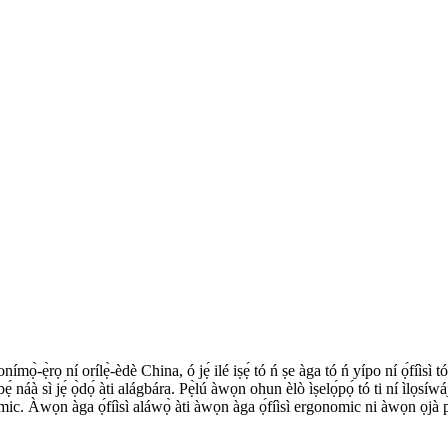
mọ̀-ẹ̀rọ ní orílẹ̀-èdè China, ó jẹ́ ilé iṣẹ́ tó ń ṣe àga tó ń yípo ní ọ́fíìsì t
 náà sì jẹ́ ọ̀dọ́ àti alágbára. Pẹ̀lú àwọn ohun èlò ìṣelọ́pọ́ tó ti ní ìlọsíwá
mic. Àwọn àga ọ́fíìsì aláwọ̀ àti àwọn àga ọ́fíìsì ergonomic ni àwọn ọjà 