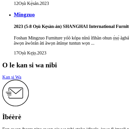
12
Oṣù Kẹ̀sán
.2023
Mingzuo
2023 (5-8 Oṣù Kẹsàn-án) SHANGHAI International Furnit
Foshan Mingzuo Furniture yóò kópa nínú ìfihàn ohun ọ̀ṣọ́ àgbáyé 
àwọn àwòrán àti àwọn àtúnṣe tuntun wọn ...
17
Oṣù Kẹjọ
.2023
O le kan si wa nibi
Kan si Wa
Ìbéèrè