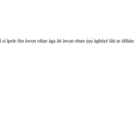
 sí ìpele fún àwọn olùṣe àga àti àwọn ohun ọ̀ṣọ́ àgbáyé láti ṣe àfihàn