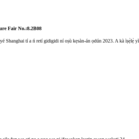
ure Fair No.:8.2B08
Shanghai tí a ń retí gidigidi ní oṣù kẹsàn-án ọdún 2023. A kà ìṣẹ̀lẹ̀ yìí