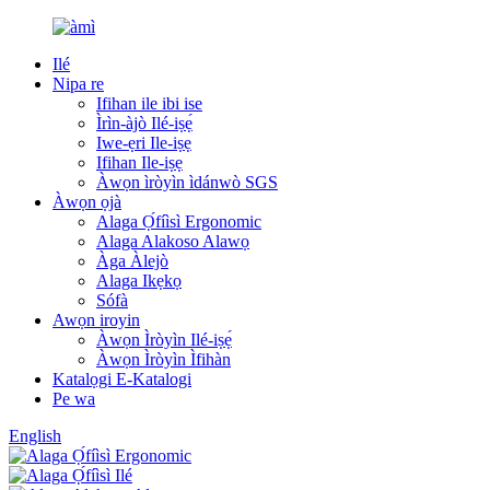
Ilé
Nipa re
Ifihan ile ibi ise
Ìrìn-àjò Ilé-iṣẹ́
Iwe-ẹri Ile-iṣẹ
Ifihan Ile-iṣẹ
Àwọn ìròyìn ìdánwò SGS
Àwọn ọjà
Alaga Ọ́fíìsì Ergonomic
Alaga Alakoso Alawọ
Àga Àlejò
Alaga Ikẹkọ
Sófà
Awọn iroyin
Àwọn Ìròyìn Ilé-iṣẹ́
Àwọn Ìròyìn Ìfihàn
Katalọgi E-Katalogi
Pe wa
English