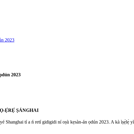
i ọdún 2023
MỌ-Ẹ̀RẸ̀ ṢÁNGHAI
Shanghai tí a ń retí gidigidi ní oṣù kẹsàn-án ọdún 2023. A kà ìṣẹ̀lẹ̀ yìí