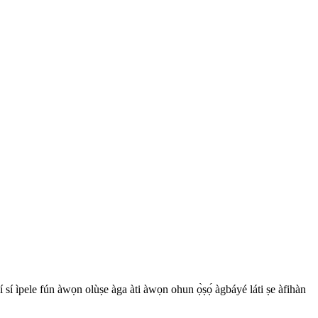
 sí ìpele fún àwọn olùṣe àga àti àwọn ohun ọ̀ṣọ́ àgbáyé láti ṣe àfihàn