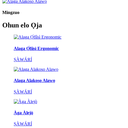
Mingzuo
Ohun elo Ọja
Alaga Ọ́fíìsì Ergonomic
ṢÀWÁRÍ
Alaga Alakoso Alawọ
ṢÀWÁRÍ
Àga Àlejò
ṢÀWÁRÍ