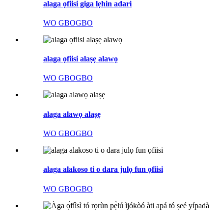
alaga ọfiisi giga lẹhin adari
WO GBOGBO
alaga ọfiisi alaṣẹ alawọ
WO GBOGBO
alaga alawọ alaṣẹ
WO GBOGBO
alaga alakoso ti o dara julọ fun ọfiisi
WO GBOGBO