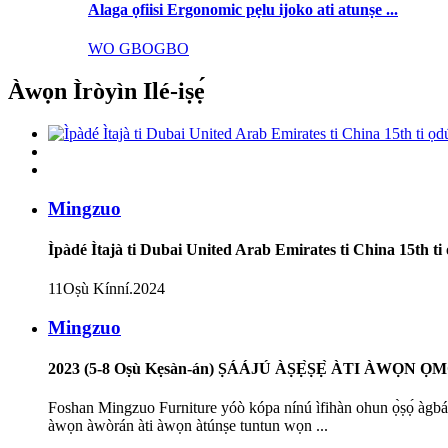
Alaga ọfiisi Ergonomic pẹlu ijoko ati atunṣe ...
WO GBOGBO
Àwọn Ìròyìn Ilé-iṣẹ́
Mingzuo
Ìpàdé Ìtajà ti Dubai United Arab Emirates ti China 15th t
11
Oṣù Kínní
.2024
Mingzuo
2023 (5-8 Oṣù Kẹsàn-án) ṢÁÁJÚ ÀṢẸ̀ṢẸ̀ ÀTI ÀWỌN Ọ
Foshan Mingzuo Furniture yóò kópa nínú ìfihàn ohun ọ̀ṣọ́ àgbáyé 
àwọn àwòrán àti àwọn àtúnṣe tuntun wọn ...