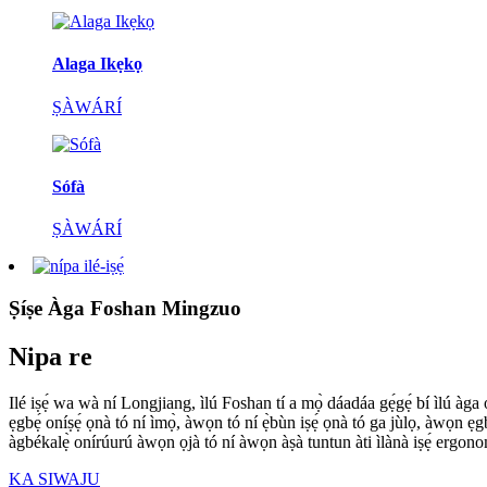
Alaga Ikẹkọ
ṢÀWÁRÍ
Sófà
ṢÀWÁRÍ
Ṣíṣe Àga Foshan Mingzuo
Nipa re
Ilé iṣẹ́ wa wà ní Longjiang, ìlú Foshan tí a mọ̀ dáadáa gẹ́gẹ́ bí ìlú àga oní
ẹgbẹ́ oníṣẹ́ ọnà tó ní ìmọ̀, àwọn tó ní ẹ̀bùn iṣẹ́ ọnà tó ga jùlọ, àwọn ẹgbẹ́
àgbékalẹ̀ onírúurú àwọn ọjà tó ní àwọn àṣà tuntun àti ìlànà iṣẹ́ ergono
KA SIWAJU