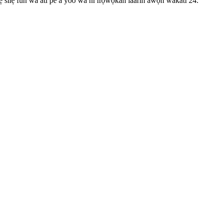
ẹ silẹ fun wa ati pe a yoo wa ni ifọwọkan laarin awọn wakati 24.