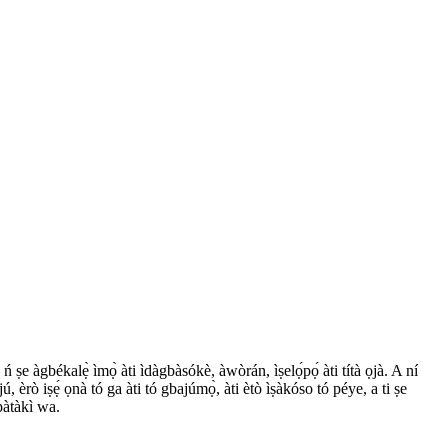
ó ń ṣe àgbékalẹ̀ ìmọ̀ àti ìdàgbàsókè, àwòrán, ìṣelọ́pọ́ àti títà ọjà. A ní
jú, èrò iṣẹ́ ọnà tó ga àti tó gbajúmọ̀, àti ètò ìṣàkóso tó péye, a ti ṣe
pàtàkì wa.