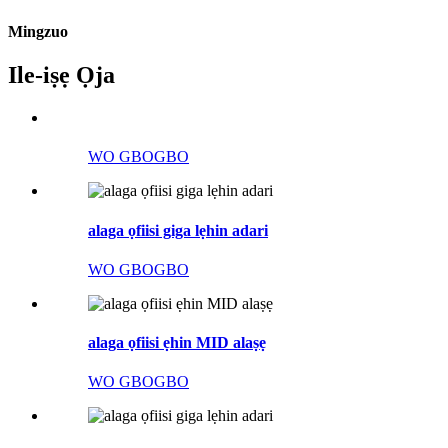
Mingzuo
Ile-iṣẹ Ọja
WO GBOGBO
alaga ọfiisi giga lẹhin adari
WO GBOGBO
alaga ọfiisi ẹhin MID alaṣẹ
WO GBOGBO