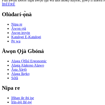
Fun awọn ibeere nipa awọn ọja wa tabi atokọ idiyele, jọwọ fi imeeli r
ÌBÉÈRÈ
Olùdarí-ọ̀nà
Nipa re
Àwọn ọjà
Awọn iroyin
Katalọgi E-Katalogi
Pe wa
Àwọn Ọjà Gbóná
Alaga Ọ́fíìsì Ergonomic
Alaga Alakoso Alawọ
Àga Àlejò
Alaga Ikẹkọ
Sófà
Nipa re
Ifihan ile ibi ise
Ìrìn-àjò Ilé-iṣẹ́