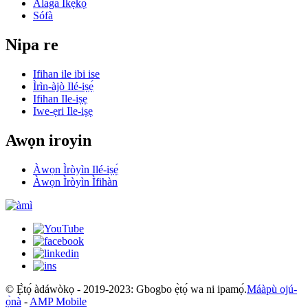
Alaga Ikẹkọ
Sófà
Nipa re
Ifihan ile ibi ise
Ìrìn-àjò Ilé-iṣẹ́
Ifihan Ile-iṣẹ
Iwe-ẹri Ile-iṣẹ
Awọn iroyin
Àwọn Ìròyìn Ilé-iṣẹ́
Àwọn Ìròyìn Ìfihàn
© Ẹ̀tọ́ àdáwòkọ - 2019-2023: Gbogbo ẹ̀tọ́ wa ni ipamọ́.
Máàpù ojú-
ọ̀nà
-
AMP Mobile