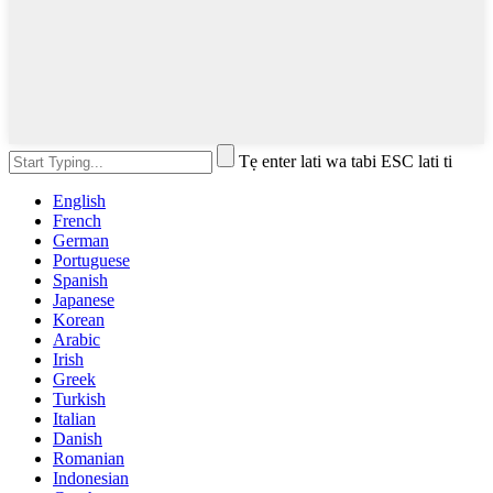
Tẹ enter lati wa tabi ESC lati ti
English
French
German
Portuguese
Spanish
Japanese
Korean
Arabic
Irish
Greek
Turkish
Italian
Danish
Romanian
Indonesian