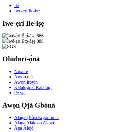
Ilé
Iwe-ẹri Ile-iṣẹ
Iwe-ẹri Ile-iṣẹ
Olùdarí-ọ̀nà
Nipa re
Àwọn ọjà
Awọn iroyin
Katalọgi E-Katalogi
Pe wa
Àwọn Ọjà Gbóná
Alaga Ọ́fíìsì Ergonomic
Alaga Alakoso Alawọ
Àga Àlejò