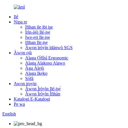
Ilé
Nipa re
Ifihan ile ibi ise
Ìrìn-àjò Ilé-iṣẹ́
Iwe-ẹri Ile-iṣẹ
Ifihan Ile-iṣẹ
Àwọn ìròyìn ìdánwò SGS
Àwọn ọjà
Alaga Ọ́fíìsì Ergonomic
Alaga Alakoso Alawọ
Àga Àlejò
Alaga Ikẹkọ
Sófà
Awọn iroyin
Àwọn Ìròyìn Ilé-iṣẹ́
Àwọn Ìròyìn Ìfihàn
Katalọgi E-Katalogi
Pe wa
English