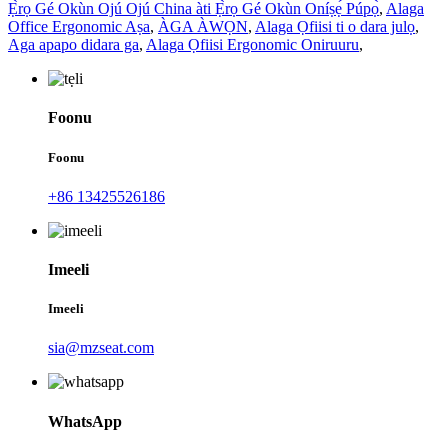
Ẹ̀rọ Gé Okùn Ojú Ojú China àti Ẹ̀rọ Gé Okùn Oníṣẹ́ Púpọ̀
,
Alaga
Office Ergonomic Aṣa
,
ÀGA ÀWỌN
,
Alaga Ọfiisi ti o dara julọ
,
Aga apapo didara ga
,
Alaga Ọfiisi Ergonomic Oniruuru
,
Foonu
Foonu
+86 13425526186
Imeeli
Imeeli
sia@mzseat.com
WhatsApp